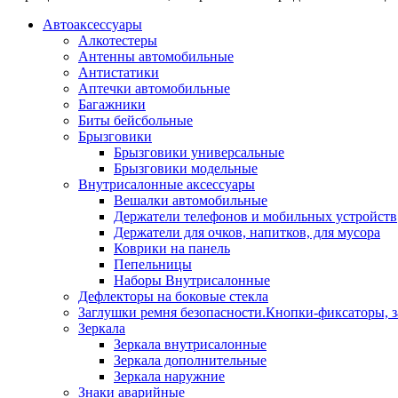
Автоаксессуары
Алкотестеры
Антенны автомобильные
Антистатики
Аптечки автомобильные
Багажники
Биты бейсбольные
Брызговики
Брызговики универсальные
Брызговики модельные
Внутрисалонные аксессуары
Вешалки автомобильные
Держатели телефонов и мобильных устройств
Держатели для очков, напитков, для мусора
Коврики на панель
Пепельницы
Наборы Внутрисалонные
Дефлекторы на боковые стекла
Заглушки ремня безопасности.Кнопки-фиксаторы, з
Зеркала
Зеркала внутрисалонные
Зеркала дополнительные
Зеркала наружние
Знаки аварийные