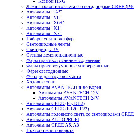
Ксенон HNG
Лампы головного света со светодиодами CREE (P30
Автолампы "T-2"
Автолампы "V8"
Автолампы "X6S"
Автолампы "Х1"
Автолампы "Х7"
Наборы установки фар
Светодиодные ленты
Светодиоды 3V
Стенды демонстрационные
Фары противотуманные модельные
Фары противотуманные универсальные
Фары светодиодные
Фонари для грузовых авто
Ходовые огни
Автолампы AVANTECH п-во Корея
Автолампы AVANTECH 12V
Автолампы AVANTECH 24V
Автолампы CREE (F5, КВ2)
Автолампы CREE (K120, F22)
Автолампы головного света со светодиодами CR
Автолампы AUTOPROFI
Автолампы CREE A5, A8
Повторители поворота