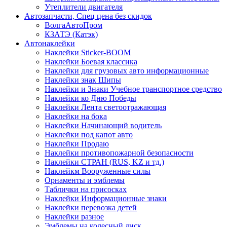
Утеплители двигателя
Автозапчасти, Спец цена без скидок
ВолгаАвтоПром
КЗАТЭ (Катэк)
Автонаклейки
Наклейки Sticker-BOOM
Наклейки Боевая классика
Наклейки для грузовых авто информационные
Наклейки знак Шипы
Наклейки и Знаки Учебное транспортное средство
Наклейки ко Дню Победы
Наклейки Лента светоотражающая
Наклейки на бока
Наклейки Начинающий водитель
Наклейки под капот авто
Наклейки Продаю
Наклейки противопожарной безопасности
Наклейки СТРАН (RUS, KZ и тд.)
Наклейкм Вооруженные силы
Орнаменты и эмблемы
Таблички на присосках
Наклейки Информационные знаки
Наклейки перевозка детей
Наклейки разное
Эмблемы на колесный диск