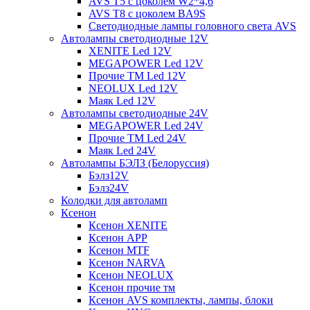
AVS T5 с цоколем W2*4,6
AVS T8 с цоколем BA9S
Светодиодные лампы головного света AVS
Автолампы светодиодные 12V
XENITE Led 12V
MEGAPOWER Led 12V
Прочие ТМ Led 12V
NEOLUX Led 12V
Маяк Led 12V
Автолампы светодиодные 24V
MEGAPOWER Led 24V
Прочие ТМ Led 24V
Маяк Led 24V
Автолампы БЭЛЗ (Белоруссия)
Бэлз12V
Бэлз24V
Колодки для автоламп
Ксенон
Ксенон XENITE
Ксенон APP
Ксенон MTF
Ксенон NARVA
Ксенон NEOLUX
Ксенон прочие тм
Ксенон AVS комплекты, лампы, блоки