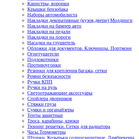
Канистры, воронки
Крышки бензобака
Наборы автомобилиста
Накладки декоративные (кузов,двери) Молдинги
Накладки на бампер авто
Накладки на педали
Накладки на пороги
Насадки на глушитель
Обложки для документов. Ключницы. Портмоне
Огнетушители
Подлокотники
Противоугонки
Резинки для крепления багажа, сетки
Ремни безопасности
Ручки КПП
Ручки на руль
Светоотражающие аксессуары
Спойлера дворников
Стяжки груза
Сумки и органайзеры
Тенты защитные
Троса, карабины, крюки
Тюнинг решетки. Сетки для радиатора
Часы.Термометры
Шторки. Козырьки солнцезащитные. Ламбрекены