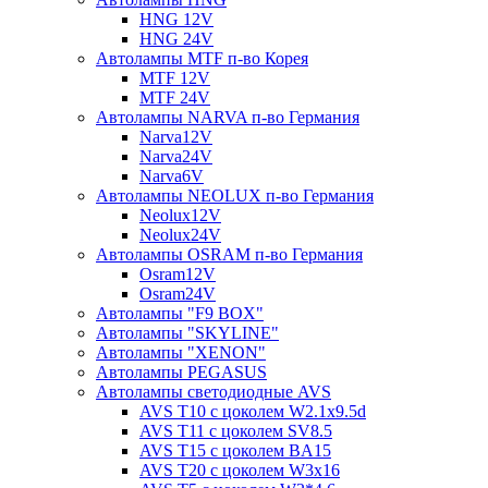
HNG 12V
HNG 24V
Автолампы MTF п-во Корея
MTF 12V
MTF 24V
Автолампы NARVA п-во Германия
Narva12V
Narva24V
Narva6V
Автолампы NEOLUX п-во Германия
Neolux12V
Neolux24V
Автолампы OSRAM п-во Германия
Osram12V
Osram24V
Автолампы "F9 BOX"
Автолампы "SKYLINE"
Автолампы "XENON"
Автолампы PEGASUS
Автолампы светодиодные AVS
AVS T10 с цоколем W2.1x9.5d
AVS T11 с цоколем SV8.5
AVS T15 с цоколем BA15
AVS T20 с цоколем W3x16