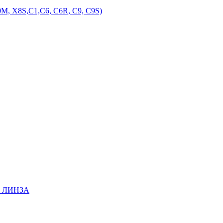
M, X8S,С1,С6, С6R, С9, С9S)
EE ЛИНЗА