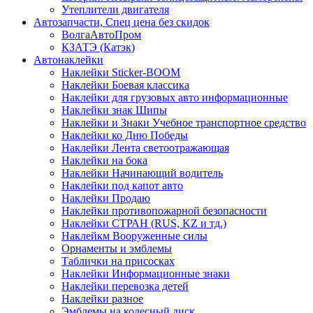
Утеплители двигателя
Автозапчасти, Спец цена без скидок
ВолгаАвтоПром
КЗАТЭ (Катэк)
Автонаклейки
Наклейки Sticker-BOOM
Наклейки Боевая классика
Наклейки для грузовых авто информационные
Наклейки знак Шипы
Наклейки и Знаки Учебное транспортное средство
Наклейки ко Дню Победы
Наклейки Лента светоотражающая
Наклейки на бока
Наклейки Начинающий водитель
Наклейки под капот авто
Наклейки Продаю
Наклейки противопожарной безопасности
Наклейки СТРАН (RUS, KZ и тд.)
Наклейкм Вооруженные силы
Орнаменты и эмблемы
Таблички на присосках
Наклейки Информационные знаки
Наклейки перевозка детей
Наклейки разное
Эмблемы на колесный диск