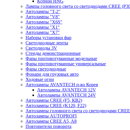
Ксенон HNG
Лампы головного света со светодиодами CREE (P30
Автолампы "T-2"
Автолампы "V8"
Автолампы "X6S"
Автолампы "Х1"
Автолампы "Х7"
Наборы установки фар
Светодиодные ленты
Светодиоды 3V
Стенды демонстрационные
Фары противотуманные модельные
Фары противотуманные универсальные
Фары светодиодные
Фонари для грузовых авто
Ходовые огни
Автолампы AVANTECH п-во Корея
Автолампы AVANTECH 12V
Автолампы AVANTECH 24V
Автолампы CREE (F5, КВ2)
Автолампы CREE (K120, F22)
Автолампы головного света со светодиодами CR
Автолампы AUTOPROFI
Автолампы CREE A5, A8
Повторители поворота