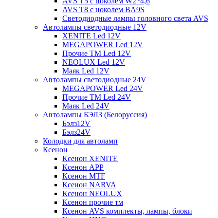
AVS T5 с цоколем W2*4,6
AVS T8 с цоколем BA9S
Светодиодные лампы головного света AVS
Автолампы светодиодные 12V
XENITE Led 12V
MEGAPOWER Led 12V
Прочие ТМ Led 12V
NEOLUX Led 12V
Маяк Led 12V
Автолампы светодиодные 24V
MEGAPOWER Led 24V
Прочие ТМ Led 24V
Маяк Led 24V
Автолампы БЭЛЗ (Белоруссия)
Бэлз12V
Бэлз24V
Колодки для автоламп
Ксенон
Ксенон XENITE
Ксенон APP
Ксенон MTF
Ксенон NARVA
Ксенон NEOLUX
Ксенон прочие тм
Ксенон AVS комплекты, лампы, блоки