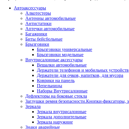
Автоаксессуары
Алкотестеры
Антенны автомобильные
Антистатики
Аптечки автомобильные
Багажники
Биты бейсбольные
Брызговики
Брызговики универсальные
Брызговики модельные
Внутрисалонные аксессуары
Вешалки автомобильные
Держатели телефонов и мобильных устройств
Держатели для очков, напитков, для мусора
Коврики на панель
Пепельницы
Наборы Внутрисалонные
Дефлекторы на боковые стекла
Заглушки ремня безопасности.Кнопки-фиксаторы, з
Зеркала
Зеркала внутрисалонные
Зеркала дополнительные
Зеркала наружние
Знаки аварийные