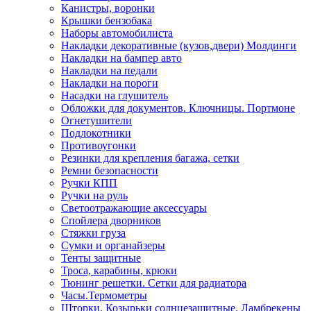
Канистры, воронки
Крышки бензобака
Наборы автомобилиста
Накладки декоративные (кузов,двери) Молдинги
Накладки на бампер авто
Накладки на педали
Накладки на пороги
Насадки на глушитель
Обложки для документов. Ключницы. Портмоне
Огнетушители
Подлокотники
Противоугонки
Резинки для крепления багажа, сетки
Ремни безопасности
Ручки КПП
Ручки на руль
Светоотражающие аксессуары
Спойлера дворников
Стяжки груза
Сумки и органайзеры
Тенты защитные
Троса, карабины, крюки
Тюнинг решетки. Сетки для радиатора
Часы.Термометры
Шторки. Козырьки солнцезащитные. Ламбрекены