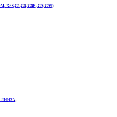
M, X8S,С1,С6, С6R, С9, С9S)
EE ЛИНЗА