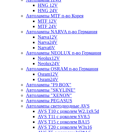
HNG 12V
HNG 24V
Автолампы MTF п-во Корея
MTF 12V
MTF 24V
Автолампы NARVA п-во Германия
Narva12V
Narva24V
Narva6V
Автолампы NEOLUX п-во Германия
Neolux12V
Neolux24V
Автолампы OSRAM п-во Германия
Osram12V
Osram24V
Автолампы "F9 BOX"
Автолампы "SKYLINE"
Автолампы "XENON"
Автолампы PEGASUS
Автолампы светодиодные AVS
AVS T10 с цоколем W2.1x9.5d
AVS T11 с цоколем SV8.5
AVS T15 с цоколем BA15
AVS T20 с цоколем W3x16