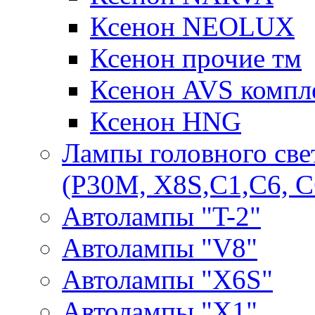
Ксенон NEOLUX
Ксенон прочие тм
Ксенон AVS компле
Ксенон HNG
Лампы головного све
(P30M, X8S,С1,С6, С
Автолампы "T-2"
Автолампы "V8"
Автолампы "X6S"
Автолампы "Х1"