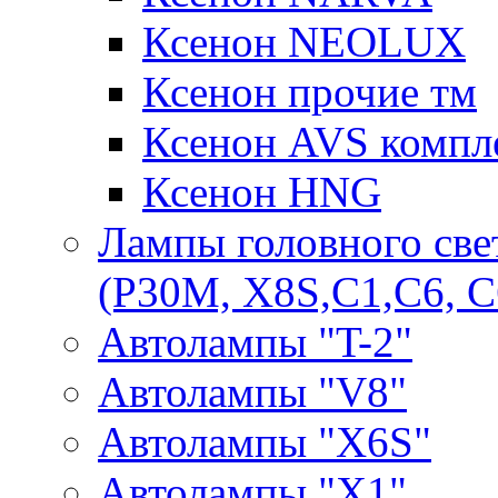
Ксенон NEOLUX
Ксенон прочие тм
Ксенон AVS компле
Ксенон HNG
Лампы головного све
(P30M, X8S,С1,С6, С
Автолампы "T-2"
Автолампы "V8"
Автолампы "X6S"
Автолампы "Х1"