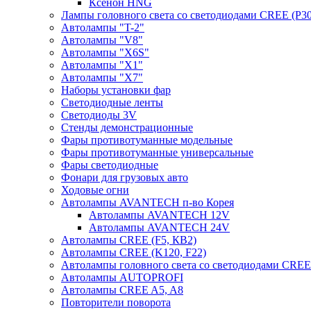
Ксенон HNG
Лампы головного света со светодиодами CREE (P30
Автолампы "T-2"
Автолампы "V8"
Автолампы "X6S"
Автолампы "Х1"
Автолампы "Х7"
Наборы установки фар
Светодиодные ленты
Светодиоды 3V
Стенды демонстрационные
Фары противотуманные модельные
Фары противотуманные универсальные
Фары светодиодные
Фонари для грузовых авто
Ходовые огни
Автолампы AVANTECH п-во Корея
Автолампы AVANTECH 12V
Автолампы AVANTECH 24V
Автолампы CREE (F5, КВ2)
Автолампы CREE (K120, F22)
Автолампы головного света со светодиодами CR
Автолампы AUTOPROFI
Автолампы CREE A5, A8
Повторители поворота