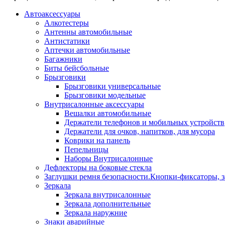
Автоаксессуары
Алкотестеры
Антенны автомобильные
Антистатики
Аптечки автомобильные
Багажники
Биты бейсбольные
Брызговики
Брызговики универсальные
Брызговики модельные
Внутрисалонные аксессуары
Вешалки автомобильные
Держатели телефонов и мобильных устройств
Держатели для очков, напитков, для мусора
Коврики на панель
Пепельницы
Наборы Внутрисалонные
Дефлекторы на боковые стекла
Заглушки ремня безопасности.Кнопки-фиксаторы, з
Зеркала
Зеркала внутрисалонные
Зеркала дополнительные
Зеркала наружние
Знаки аварийные