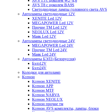
AVS T5 с цоколем W2*4,6
AVS T8 с цоколем BA9S
Светодиодные лампы головного света AVS
Автолампы светодиодные 12V
XENITE Led 12V
MEGAPOWER Led 12V
Прочие ТМ Led 12V
NEOLUX Led 12V
Маяк Led 12V
Автолампы светодиодные 24V
MEGAPOWER Led 24V
Прочие ТМ Led 24V
Маяк Led 24V
Автолампы БЭЛЗ (Белоруссия)
Бэлз12V
Бэлз24V
Колодки для автоламп
Ксенон
Ксенон XENITE
Ксенон APP
Ксенон MTF
Ксенон NARVA
Ксенон NEOLUX
Ксенон прочие тм
Ксенон AVS комплекты, лампы, блоки