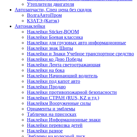
Утеплители двигателя
Автозапчасти, Спец цена без скидок
ВолгаАвтоПром
КЗАТЭ (Катэк)
Автонаклейки
Наклейки Sticker-BOOM
Наклейки Боевая классика
Наклейки для грузовых авто информационные
Наклейки знак Шипы
Наклейки и Знаки Учебное транспортное средство
Наклейки ко Дню Победы
Наклейки Лента светоотражающая
Наклейки на бока
Наклейки Начинающий водитель
Наклейки под капот авто
Наклейки Продаю
Наклейки противопожарной безопасности
Наклейки СТРАН (RUS, KZ и тд.)
Наклейкм Вооруженные силы
Орнаменты и эмблемы
Таблички на присосках
Наклейки Информационные знаки
Наклейки перевозка детей
Наклейки разное
Эмблемы на колесный диск