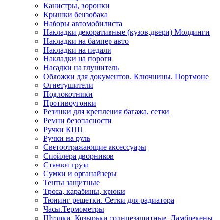
Канистры, воронки
Крышки бензобака
Наборы автомобилиста
Накладки декоративные (кузов,двери) Молдинги
Накладки на бампер авто
Накладки на педали
Накладки на пороги
Насадки на глушитель
Обложки для документов. Ключницы. Портмоне
Огнетушители
Подлокотники
Противоугонки
Резинки для крепления багажа, сетки
Ремни безопасности
Ручки КПП
Ручки на руль
Светоотражающие аксессуары
Спойлера дворников
Стяжки груза
Сумки и органайзеры
Тенты защитные
Троса, карабины, крюки
Тюнинг решетки. Сетки для радиатора
Часы.Термометры
Шторки. Козырьки солнцезащитные. Ламбрекены