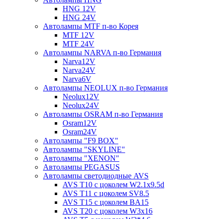
HNG 12V
HNG 24V
Автолампы MTF п-во Корея
MTF 12V
MTF 24V
Автолампы NARVA п-во Германия
Narva12V
Narva24V
Narva6V
Автолампы NEOLUX п-во Германия
Neolux12V
Neolux24V
Автолампы OSRAM п-во Германия
Osram12V
Osram24V
Автолампы "F9 BOX"
Автолампы "SKYLINE"
Автолампы "XENON"
Автолампы PEGASUS
Автолампы светодиодные AVS
AVS T10 с цоколем W2.1x9.5d
AVS T11 с цоколем SV8.5
AVS T15 с цоколем BA15
AVS T20 с цоколем W3x16