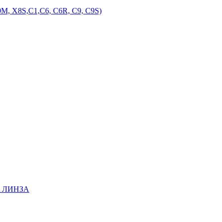
M, X8S,С1,С6, С6R, С9, С9S)
EE ЛИНЗА