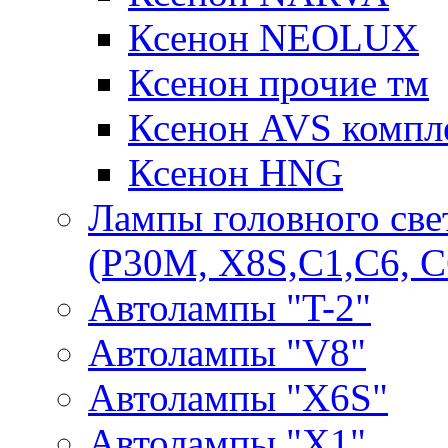
Ксенон NEOLUX
Ксенон прочие тм
Ксенон AVS компле
Ксенон HNG
Лампы головного све
(P30M, X8S,С1,С6, С
Автолампы "T-2"
Автолампы "V8"
Автолампы "X6S"
Автолампы "Х1"