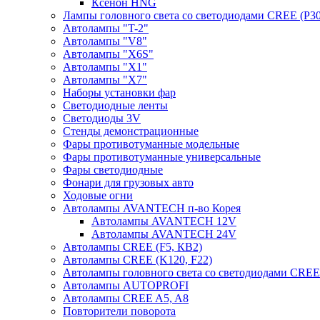
Ксенон HNG
Лампы головного света со светодиодами CREE (P30
Автолампы "T-2"
Автолампы "V8"
Автолампы "X6S"
Автолампы "Х1"
Автолампы "Х7"
Наборы установки фар
Светодиодные ленты
Светодиоды 3V
Стенды демонстрационные
Фары противотуманные модельные
Фары противотуманные универсальные
Фары светодиодные
Фонари для грузовых авто
Ходовые огни
Автолампы AVANTECH п-во Корея
Автолампы AVANTECH 12V
Автолампы AVANTECH 24V
Автолампы CREE (F5, КВ2)
Автолампы CREE (K120, F22)
Автолампы головного света со светодиодами CR
Автолампы AUTOPROFI
Автолампы CREE A5, A8
Повторители поворота