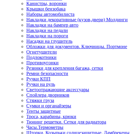
Канистры, воронки
Крышки бензобака
Наборы автомобилиста
Накладки декоративные (кузов,двери) Молдинги
Накладки на бампер авто
Накладки на педали
Накладки на пороги
Насадки на глушитель
Обложки для документов. Ключницы. Портмоне
Огнетушители
Подлокотники
Противоугонки
Резинки для крепления багажа, сетки
Ремни безопасности
Ручки КПП
Ручки на руль
Светоотражающие аксессуары
Спойлера дворников
Стяжки груза
Сумки и органайзеры
Тенты защитные
Троса, карабины, крюки
Тюнинг решетки. Сетки для радиатора
Часы.Термометры
Шторки. Козырьки солнцезащитные. Ламбрекены