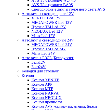
AVS T5 с цоколем W2*4,6
AVS T8 с цоколем BA9S
Светодиодные лампы головного света AVS
Автолампы светодиодные 12V
XENITE Led 12V
MEGAPOWER Led 12V
Прочие ТМ Led 12V
NEOLUX Led 12V
Маяк Led 12V
Автолампы светодиодные 24V
MEGAPOWER Led 24V
Прочие ТМ Led 24V
Маяк Led 24V
Автолампы БЭЛЗ (Белоруссия)
Бэлз12V
Бэлз24V
Колодки для автоламп
Ксенон
Ксенон XENITE
Ксенон APP
Ксенон MTF
Ксенон NARVA
Ксенон NEOLUX
Ксенон прочие тм
Ксенон AVS комплекты, лампы, блоки