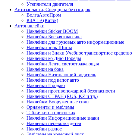
Утеплители двигателя
Автозапчасти, Спец цена без скидок
ВолгаАвтоПром
КЗАТЭ (Катэк)
Автонаклейки
Наклейки Sticker-BOOM
Наклейки Боевая классика
Наклейки для грузовых авто информационные
Наклейки знак Шипы
Наклейки и Знаки Учебное транспортное средство
Наклейки ко Дню Победы
Наклейки Лента светоотражающая
Наклейки на бока
Наклейки Начинающий водитель
Наклейки под капот авто
Наклейки Продаю
Наклейки противопожарной безопасности
Наклейки СТРАН (RUS, KZ и тд.)
Наклейкм Вооруженные силы
Орнаменты и эмблемы
Таблички на присосках
Наклейки Информационные знаки
Наклейки перевозка детей
Наклейки разное
Эмблемы на колесный диск