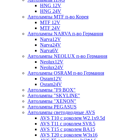
HNG 12V
HNG 24V
Автолампы MTF п-во Корея
MTF 12V
MTF 24V
Автолампы NARVA п-во Германия
Narva12V
Narva24V
Narva6V
Автолампы NEOLUX п-во Германия
Neolux12V
Neolux24V
Автолампы OSRAM п-во Германия
Osram12V
Osram24V
Автолампы "F9 BOX"
Автолампы "SKYLINE"
Автолампы "XENON"
Автолампы PEGASUS
Автолампы светодиодные AVS
AVS T10 с цоколем W2.1x9.5d
AVS T11 с цоколем SV8.5
AVS T15 с цоколем BA15
AVS T20 с цоколем W3x16