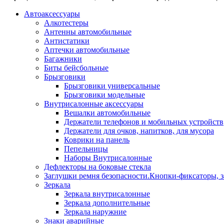
Автоаксессуары
Алкотестеры
Антенны автомобильные
Антистатики
Аптечки автомобильные
Багажники
Биты бейсбольные
Брызговики
Брызговики универсальные
Брызговики модельные
Внутрисалонные аксессуары
Вешалки автомобильные
Держатели телефонов и мобильных устройств
Держатели для очков, напитков, для мусора
Коврики на панель
Пепельницы
Наборы Внутрисалонные
Дефлекторы на боковые стекла
Заглушки ремня безопасности.Кнопки-фиксаторы, з
Зеркала
Зеркала внутрисалонные
Зеркала дополнительные
Зеркала наружние
Знаки аварийные