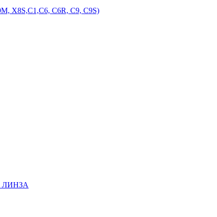
M, X8S,С1,С6, С6R, С9, С9S)
EE ЛИНЗА