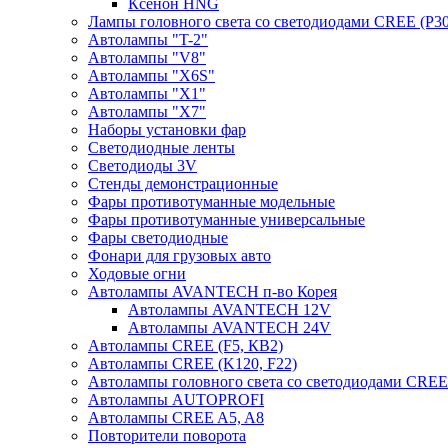
Ксенон HNG
Лампы головного света со светодиодами CREE (P30
Автолампы "T-2"
Автолампы "V8"
Автолампы "X6S"
Автолампы "Х1"
Автолампы "Х7"
Наборы установки фар
Светодиодные ленты
Светодиоды 3V
Стенды демонстрационные
Фары противотуманные модельные
Фары противотуманные универсальные
Фары светодиодные
Фонари для грузовых авто
Ходовые огни
Автолампы AVANTECH п-во Корея
Автолампы AVANTECH 12V
Автолампы AVANTECH 24V
Автолампы CREE (F5, КВ2)
Автолампы CREE (K120, F22)
Автолампы головного света со светодиодами CR
Автолампы AUTOPROFI
Автолампы CREE A5, A8
Повторители поворота