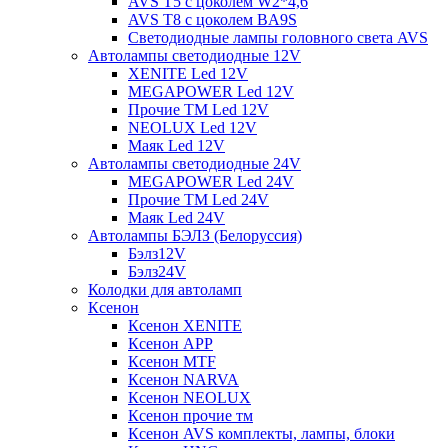
AVS T5 с цоколем W2*4,6
AVS T8 с цоколем BA9S
Светодиодные лампы головного света AVS
Автолампы светодиодные 12V
XENITE Led 12V
MEGAPOWER Led 12V
Прочие ТМ Led 12V
NEOLUX Led 12V
Маяк Led 12V
Автолампы светодиодные 24V
MEGAPOWER Led 24V
Прочие ТМ Led 24V
Маяк Led 24V
Автолампы БЭЛЗ (Белоруссия)
Бэлз12V
Бэлз24V
Колодки для автоламп
Ксенон
Ксенон XENITE
Ксенон APP
Ксенон MTF
Ксенон NARVA
Ксенон NEOLUX
Ксенон прочие тм
Ксенон AVS комплекты, лампы, блоки