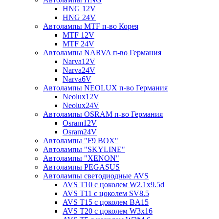
HNG 12V
HNG 24V
Автолампы MTF п-во Корея
MTF 12V
MTF 24V
Автолампы NARVA п-во Германия
Narva12V
Narva24V
Narva6V
Автолампы NEOLUX п-во Германия
Neolux12V
Neolux24V
Автолампы OSRAM п-во Германия
Osram12V
Osram24V
Автолампы "F9 BOX"
Автолампы "SKYLINE"
Автолампы "XENON"
Автолампы PEGASUS
Автолампы светодиодные AVS
AVS T10 с цоколем W2.1x9.5d
AVS T11 с цоколем SV8.5
AVS T15 с цоколем BA15
AVS T20 с цоколем W3x16