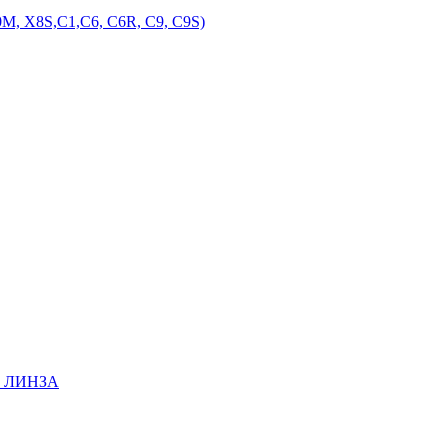
M, X8S,С1,С6, С6R, С9, С9S)
EE ЛИНЗА