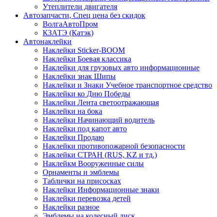
Утеплители двигателя
Автозапчасти, Спец цена без скидок
ВолгаАвтоПром
КЗАТЭ (Катэк)
Автонаклейки
Наклейки Sticker-BOOM
Наклейки Боевая классика
Наклейки для грузовых авто информационные
Наклейки знак Шипы
Наклейки и Знаки Учебное транспортное средство
Наклейки ко Дню Победы
Наклейки Лента светоотражающая
Наклейки на бока
Наклейки Начинающий водитель
Наклейки под капот авто
Наклейки Продаю
Наклейки противопожарной безопасности
Наклейки СТРАН (RUS, KZ и тд.)
Наклейкм Вооруженные силы
Орнаменты и эмблемы
Таблички на присосках
Наклейки Информационные знаки
Наклейки перевозка детей
Наклейки разное
Эмблемы на колесный диск