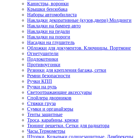
Канистры, воронки
Крышки бензобака
Наборы автомобилиста
Накладки декоративные (кузов,двери) Молдинги
Накладки на бампер авто
Накладки на педали
Накладки на пороги
Насадки на глушитель
Обложки для документов. Ключницы. Портмоне
Огнетушители
Подлокотники
Противоугонки
Резинки для крепления багажа, сетки
Ремни безопасности
Ручки КПП
Ручки на руль
Светоотражающие аксессуары
Спойлера дворников
Стяжки груза
Сумки и органайзеры
Тенты защитные
Троса, карабины, крюки
Тюнинг решетки. Сетки для радиатора
Часы.Термометры
Шторки. Козырьки солнцезащитные. Ламбрекены