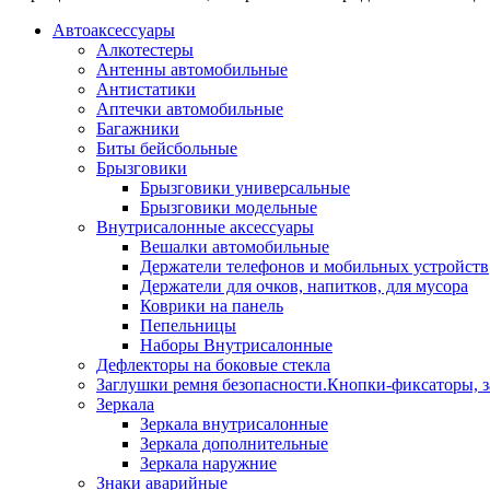
Автоаксессуары
Алкотестеры
Антенны автомобильные
Антистатики
Аптечки автомобильные
Багажники
Биты бейсбольные
Брызговики
Брызговики универсальные
Брызговики модельные
Внутрисалонные аксессуары
Вешалки автомобильные
Держатели телефонов и мобильных устройств
Держатели для очков, напитков, для мусора
Коврики на панель
Пепельницы
Наборы Внутрисалонные
Дефлекторы на боковые стекла
Заглушки ремня безопасности.Кнопки-фиксаторы, з
Зеркала
Зеркала внутрисалонные
Зеркала дополнительные
Зеркала наружние
Знаки аварийные