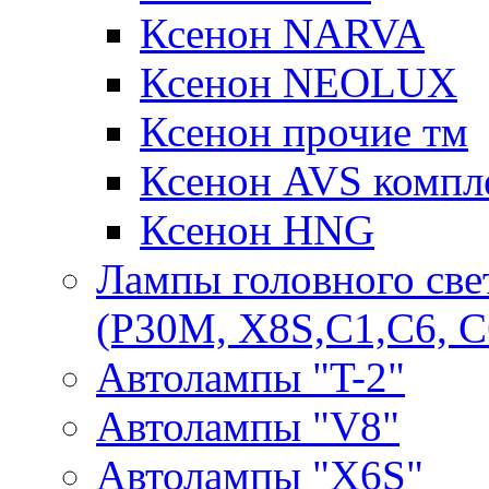
Ксенон NARVA
Ксенон NEOLUX
Ксенон прочие тм
Ксенон AVS компле
Ксенон HNG
Лампы головного све
(P30M, X8S,С1,С6, С
Автолампы "T-2"
Автолампы "V8"
Автолампы "X6S"