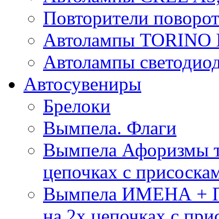
Повторители поворот
Автолампы TORIN
Автолампы светоди
Автосувениры
Брелоки
Вымпела. Флаги
Вымпела Афоризмы т
цепочках с присоска
Вымпела ИМЕНА + П
на 2х цепочках с при