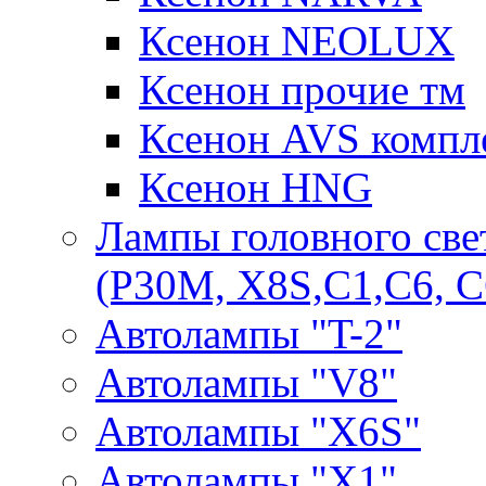
Ксенон NEOLUX
Ксенон прочие тм
Ксенон AVS компле
Ксенон HNG
Лампы головного све
(P30M, X8S,С1,С6, С
Автолампы "T-2"
Автолампы "V8"
Автолампы "X6S"
Автолампы "Х1"