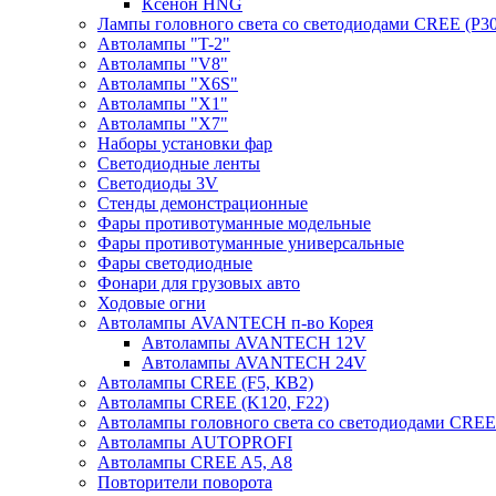
Ксенон HNG
Лампы головного света со светодиодами CREE (P30
Автолампы "T-2"
Автолампы "V8"
Автолампы "X6S"
Автолампы "Х1"
Автолампы "Х7"
Наборы установки фар
Светодиодные ленты
Светодиоды 3V
Стенды демонстрационные
Фары противотуманные модельные
Фары противотуманные универсальные
Фары светодиодные
Фонари для грузовых авто
Ходовые огни
Автолампы AVANTECH п-во Корея
Автолампы AVANTECH 12V
Автолампы AVANTECH 24V
Автолампы CREE (F5, КВ2)
Автолампы CREE (K120, F22)
Автолампы головного света со светодиодами CR
Автолампы AUTOPROFI
Автолампы CREE A5, A8
Повторители поворота