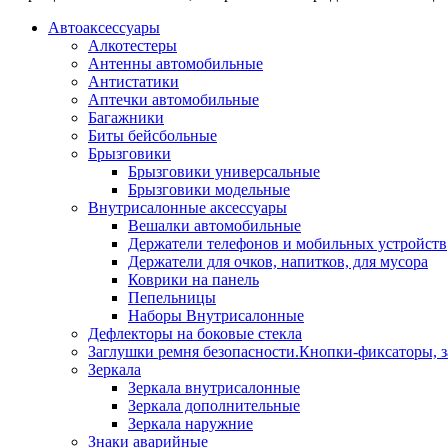
Автоаксессуары
Алкотестеры
Антенны автомобильные
Антистатики
Аптечки автомобильные
Багажники
Биты бейсбольные
Брызговики
Брызговики универсальные
Брызговики модельные
Внутрисалонные аксессуары
Вешалки автомобильные
Держатели телефонов и мобильных устройств
Держатели для очков, напитков, для мусора
Коврики на панель
Пепельницы
Наборы Внутрисалонные
Дефлекторы на боковые стекла
Заглушки ремня безопасности.Кнопки-фиксаторы, з
Зеркала
Зеркала внутрисалонные
Зеркала дополнительные
Зеркала наружние
Знаки аварийные