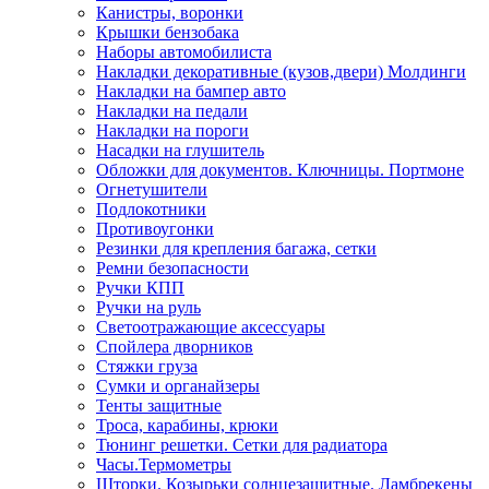
Канистры, воронки
Крышки бензобака
Наборы автомобилиста
Накладки декоративные (кузов,двери) Молдинги
Накладки на бампер авто
Накладки на педали
Накладки на пороги
Насадки на глушитель
Обложки для документов. Ключницы. Портмоне
Огнетушители
Подлокотники
Противоугонки
Резинки для крепления багажа, сетки
Ремни безопасности
Ручки КПП
Ручки на руль
Светоотражающие аксессуары
Спойлера дворников
Стяжки груза
Сумки и органайзеры
Тенты защитные
Троса, карабины, крюки
Тюнинг решетки. Сетки для радиатора
Часы.Термометры
Шторки. Козырьки солнцезащитные. Ламбрекены