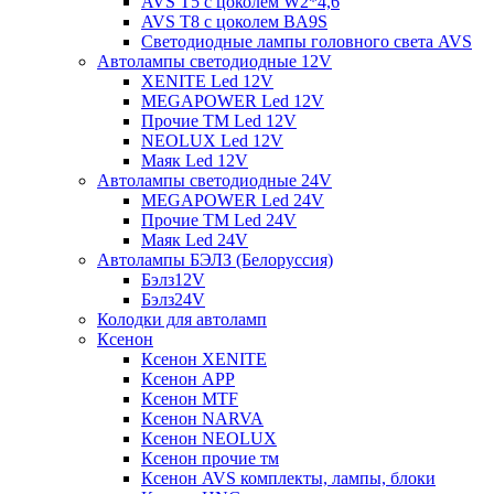
AVS T5 с цоколем W2*4,6
AVS T8 с цоколем BA9S
Светодиодные лампы головного света AVS
Автолампы светодиодные 12V
XENITE Led 12V
MEGAPOWER Led 12V
Прочие ТМ Led 12V
NEOLUX Led 12V
Маяк Led 12V
Автолампы светодиодные 24V
MEGAPOWER Led 24V
Прочие ТМ Led 24V
Маяк Led 24V
Автолампы БЭЛЗ (Белоруссия)
Бэлз12V
Бэлз24V
Колодки для автоламп
Ксенон
Ксенон XENITE
Ксенон APP
Ксенон MTF
Ксенон NARVA
Ксенон NEOLUX
Ксенон прочие тм
Ксенон AVS комплекты, лампы, блоки