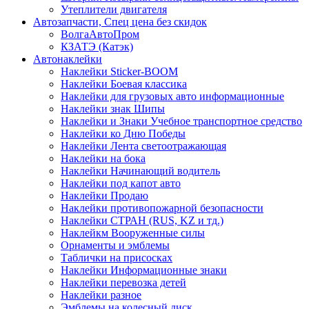
Утеплители двигателя
Автозапчасти, Спец цена без скидок
ВолгаАвтоПром
КЗАТЭ (Катэк)
Автонаклейки
Наклейки Sticker-BOOM
Наклейки Боевая классика
Наклейки для грузовых авто информационные
Наклейки знак Шипы
Наклейки и Знаки Учебное транспортное средство
Наклейки ко Дню Победы
Наклейки Лента светоотражающая
Наклейки на бока
Наклейки Начинающий водитель
Наклейки под капот авто
Наклейки Продаю
Наклейки противопожарной безопасности
Наклейки СТРАН (RUS, KZ и тд.)
Наклейкм Вооруженные силы
Орнаменты и эмблемы
Таблички на присосках
Наклейки Информационные знаки
Наклейки перевозка детей
Наклейки разное
Эмблемы на колесный диск