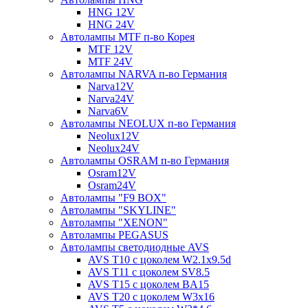
HNG 12V
HNG 24V
Автолампы MTF п-во Корея
MTF 12V
MTF 24V
Автолампы NARVA п-во Германия
Narva12V
Narva24V
Narva6V
Автолампы NEOLUX п-во Германия
Neolux12V
Neolux24V
Автолампы OSRAM п-во Германия
Osram12V
Osram24V
Автолампы "F9 BOX"
Автолампы "SKYLINE"
Автолампы "XENON"
Автолампы PEGASUS
Автолампы светодиодные AVS
AVS T10 с цоколем W2.1x9.5d
AVS T11 с цоколем SV8.5
AVS T15 с цоколем BA15
AVS T20 с цоколем W3x16