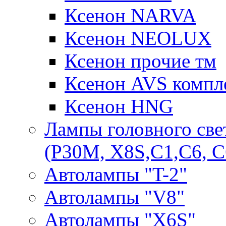
Ксенон NARVA
Ксенон NEOLUX
Ксенон прочие тм
Ксенон AVS компле
Ксенон HNG
Лампы головного све
(P30M, X8S,С1,С6, С
Автолампы "T-2"
Автолампы "V8"
Автолампы "X6S"