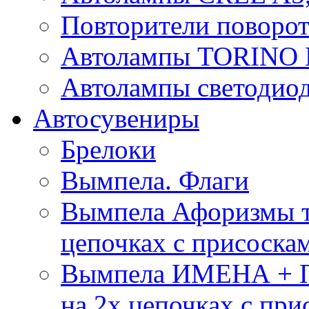
Повторители поворот
Автолампы TORIN
Автолампы светоди
Автосувениры
Брелоки
Вымпела. Флаги
Вымпела Афоризмы т
цепочках с присоска
Вымпела ИМЕНА + П
на 2х цепочках с при