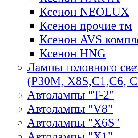
Ксенон NEOLUX
Ксенон прочие тм
Ксенон AVS компле
Ксенон HNG
Лампы головного све
(P30M, X8S,С1,С6, С
Автолампы "T-2"
Автолампы "V8"
Автолампы "X6S"
Автолампы "Х1"