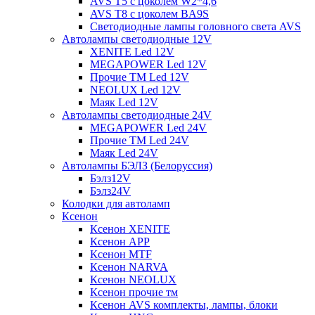
AVS T5 с цоколем W2*4,6
AVS T8 с цоколем BA9S
Светодиодные лампы головного света AVS
Автолампы светодиодные 12V
XENITE Led 12V
MEGAPOWER Led 12V
Прочие ТМ Led 12V
NEOLUX Led 12V
Маяк Led 12V
Автолампы светодиодные 24V
MEGAPOWER Led 24V
Прочие ТМ Led 24V
Маяк Led 24V
Автолампы БЭЛЗ (Белоруссия)
Бэлз12V
Бэлз24V
Колодки для автоламп
Ксенон
Ксенон XENITE
Ксенон APP
Ксенон MTF
Ксенон NARVA
Ксенон NEOLUX
Ксенон прочие тм
Ксенон AVS комплекты, лампы, блоки