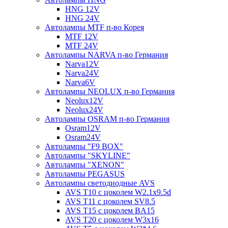
HNG 12V
HNG 24V
Автолампы MTF п-во Корея
MTF 12V
MTF 24V
Автолампы NARVA п-во Германия
Narva12V
Narva24V
Narva6V
Автолампы NEOLUX п-во Германия
Neolux12V
Neolux24V
Автолампы OSRAM п-во Германия
Osram12V
Osram24V
Автолампы "F9 BOX"
Автолампы "SKYLINE"
Автолампы "XENON"
Автолампы PEGASUS
Автолампы светодиодные AVS
AVS T10 с цоколем W2.1x9.5d
AVS T11 с цоколем SV8.5
AVS T15 с цоколем BA15
AVS T20 с цоколем W3x16