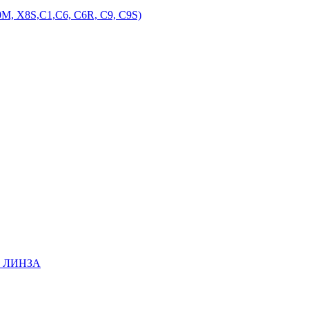
M, X8S,С1,С6, С6R, С9, С9S)
EE ЛИНЗА