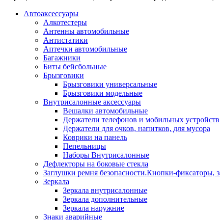
Автоаксессуары
Алкотестеры
Антенны автомобильные
Антистатики
Аптечки автомобильные
Багажники
Биты бейсбольные
Брызговики
Брызговики универсальные
Брызговики модельные
Внутрисалонные аксессуары
Вешалки автомобильные
Держатели телефонов и мобильных устройств
Держатели для очков, напитков, для мусора
Коврики на панель
Пепельницы
Наборы Внутрисалонные
Дефлекторы на боковые стекла
Заглушки ремня безопасности.Кнопки-фиксаторы, з
Зеркала
Зеркала внутрисалонные
Зеркала дополнительные
Зеркала наружние
Знаки аварийные