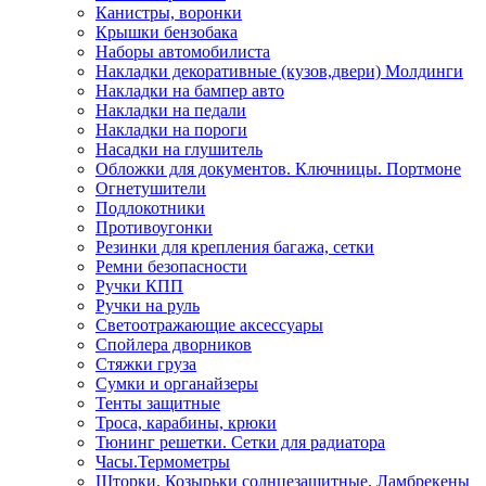
Канистры, воронки
Крышки бензобака
Наборы автомобилиста
Накладки декоративные (кузов,двери) Молдинги
Накладки на бампер авто
Накладки на педали
Накладки на пороги
Насадки на глушитель
Обложки для документов. Ключницы. Портмоне
Огнетушители
Подлокотники
Противоугонки
Резинки для крепления багажа, сетки
Ремни безопасности
Ручки КПП
Ручки на руль
Светоотражающие аксессуары
Спойлера дворников
Стяжки груза
Сумки и органайзеры
Тенты защитные
Троса, карабины, крюки
Тюнинг решетки. Сетки для радиатора
Часы.Термометры
Шторки. Козырьки солнцезащитные. Ламбрекены