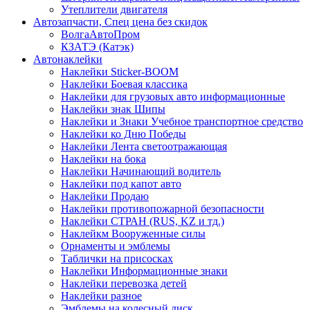
Утеплители двигателя
Автозапчасти, Спец цена без скидок
ВолгаАвтоПром
КЗАТЭ (Катэк)
Автонаклейки
Наклейки Sticker-BOOM
Наклейки Боевая классика
Наклейки для грузовых авто информационные
Наклейки знак Шипы
Наклейки и Знаки Учебное транспортное средство
Наклейки ко Дню Победы
Наклейки Лента светоотражающая
Наклейки на бока
Наклейки Начинающий водитель
Наклейки под капот авто
Наклейки Продаю
Наклейки противопожарной безопасности
Наклейки СТРАН (RUS, KZ и тд.)
Наклейкм Вооруженные силы
Орнаменты и эмблемы
Таблички на присосках
Наклейки Информационные знаки
Наклейки перевозка детей
Наклейки разное
Эмблемы на колесный диск