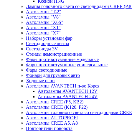
Ксенон HNG
Лампы головного света со светодиодами CREE (P30
Автолампы "T-2"
Автолампы "V8"
Автолампы "X6S"
Автолампы "Х1"
Автолампы "Х7"
Наборы установки фар
Светодиодные ленты
Светодиоды 3V
Стенды демонстрационные
Фары противотуманные модельные
Фары противотуманные универсальные
Фары светодиодные
Фонари для грузовых авто
Ходовые огни
Автолампы AVANTECH п-во Корея
Автолампы AVANTECH 12V
Автолампы AVANTECH 24V
Автолампы CREE (F5, КВ2)
Автолампы CREE (K120, F22)
Автолампы головного света со светодиодами CR
Автолампы AUTOPROFI
Автолампы CREE A5, A8
Повторители поворота