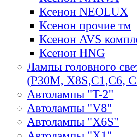
Ксенон NEOLUX
Ксенон прочие тм
Ксенон AVS компле
Ксенон HNG
Лампы головного све
(P30M, X8S,С1,С6, С
Автолампы "T-2"
Автолампы "V8"
Автолампы "X6S"
Автолампы "Х1"