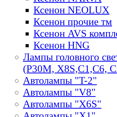
Ксенон NEOLUX
Ксенон прочие тм
Ксенон AVS компле
Ксенон HNG
Лампы головного све
(P30M, X8S,С1,С6, С
Автолампы "T-2"
Автолампы "V8"
Автолампы "X6S"
Автолампы "Х1"