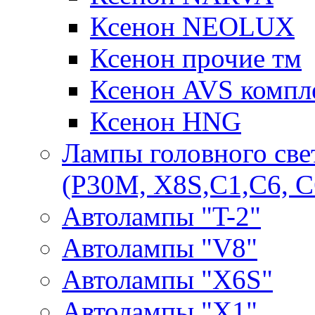
Ксенон NEOLUX
Ксенон прочие тм
Ксенон AVS компле
Ксенон HNG
Лампы головного све
(P30M, X8S,С1,С6, С
Автолампы "T-2"
Автолампы "V8"
Автолампы "X6S"
Автолампы "Х1"