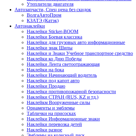
Утеплители двигателя
Автозапчасти, Спец цена без скидок
ВолгаАвтоПром
КЗАТЭ (Катэк)
Автонаклейки
Наклейки Sticker-BOOM
Наклейки Боевая классика
Наклейки для грузовых авто информационные
Наклейки знак Шипы
Наклейки и Знаки Учебное транспортное средство
Наклейки ко Дню Победы
Наклейки Лента светоотражающая
Наклейки на бока
Наклейки Начинающий водитель
Наклейки под капот авто
Наклейки Продаю
Наклейки противопожарной безопасности
Наклейки СТРАН (RUS, KZ и тд.)
Наклейкм Вооруженные силы
Орнаменты и эмблемы
Таблички на присосках
Наклейки Информационные знаки
Наклейки перевозка детей
Наклейки разное
Эмблемы на колесный диск