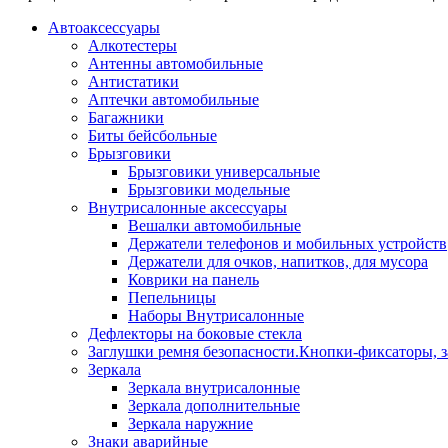
Автоаксессуары
Алкотестеры
Антенны автомобильные
Антистатики
Аптечки автомобильные
Багажники
Биты бейсбольные
Брызговики
Брызговики универсальные
Брызговики модельные
Внутрисалонные аксессуары
Вешалки автомобильные
Держатели телефонов и мобильных устройств
Держатели для очков, напитков, для мусора
Коврики на панель
Пепельницы
Наборы Внутрисалонные
Дефлекторы на боковые стекла
Заглушки ремня безопасности.Кнопки-фиксаторы, з
Зеркала
Зеркала внутрисалонные
Зеркала дополнительные
Зеркала наружние
Знаки аварийные