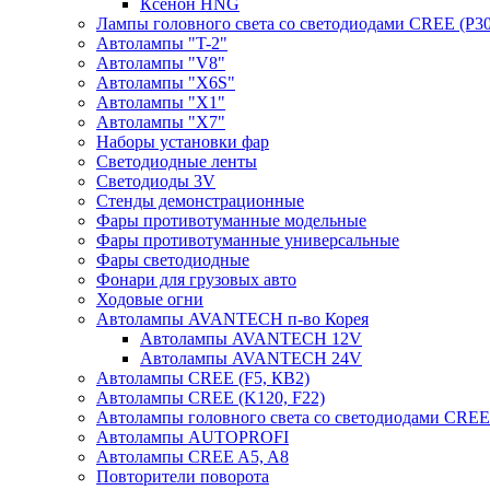
Ксенон HNG
Лампы головного света со светодиодами CREE (P30
Автолампы "T-2"
Автолампы "V8"
Автолампы "X6S"
Автолампы "Х1"
Автолампы "Х7"
Наборы установки фар
Светодиодные ленты
Светодиоды 3V
Стенды демонстрационные
Фары противотуманные модельные
Фары противотуманные универсальные
Фары светодиодные
Фонари для грузовых авто
Ходовые огни
Автолампы AVANTECH п-во Корея
Автолампы AVANTECH 12V
Автолампы AVANTECH 24V
Автолампы CREE (F5, КВ2)
Автолампы CREE (K120, F22)
Автолампы головного света со светодиодами CR
Автолампы AUTOPROFI
Автолампы CREE A5, A8
Повторители поворота