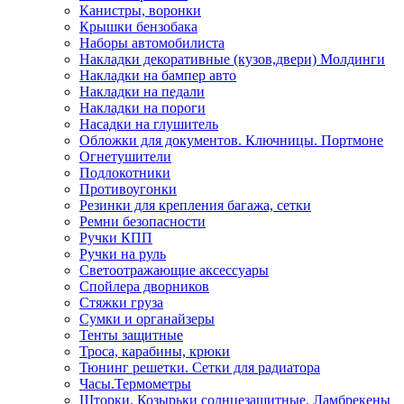
Канистры, воронки
Крышки бензобака
Наборы автомобилиста
Накладки декоративные (кузов,двери) Молдинги
Накладки на бампер авто
Накладки на педали
Накладки на пороги
Насадки на глушитель
Обложки для документов. Ключницы. Портмоне
Огнетушители
Подлокотники
Противоугонки
Резинки для крепления багажа, сетки
Ремни безопасности
Ручки КПП
Ручки на руль
Светоотражающие аксессуары
Спойлера дворников
Стяжки груза
Сумки и органайзеры
Тенты защитные
Троса, карабины, крюки
Тюнинг решетки. Сетки для радиатора
Часы.Термометры
Шторки. Козырьки солнцезащитные. Ламбрекены