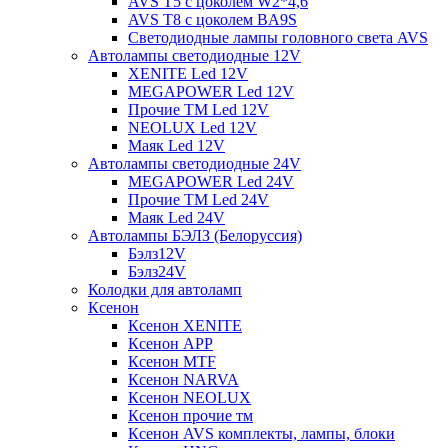
AVS T5 с цоколем W2*4,6
AVS T8 с цоколем BA9S
Светодиодные лампы головного света AVS
Автолампы светодиодные 12V
XENITE Led 12V
MEGAPOWER Led 12V
Прочие ТМ Led 12V
NEOLUX Led 12V
Маяк Led 12V
Автолампы светодиодные 24V
MEGAPOWER Led 24V
Прочие ТМ Led 24V
Маяк Led 24V
Автолампы БЭЛЗ (Белоруссия)
Бэлз12V
Бэлз24V
Колодки для автоламп
Ксенон
Ксенон XENITE
Ксенон APP
Ксенон MTF
Ксенон NARVA
Ксенон NEOLUX
Ксенон прочие тм
Ксенон AVS комплекты, лампы, блоки