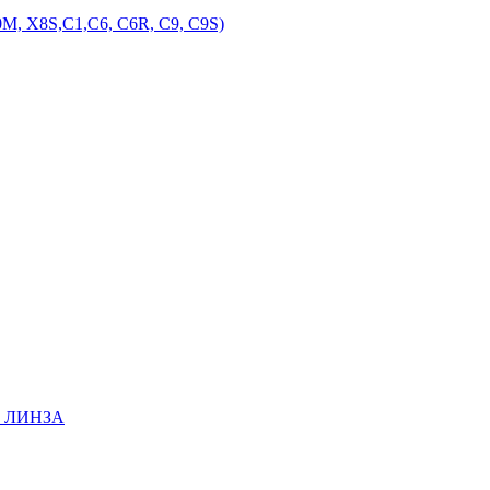
M, X8S,С1,С6, С6R, С9, С9S)
EE ЛИНЗА