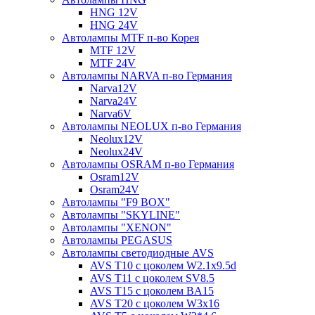
HNG 12V
HNG 24V
Автолампы MTF п-во Корея
MTF 12V
MTF 24V
Автолампы NARVA п-во Германия
Narva12V
Narva24V
Narva6V
Автолампы NEOLUX п-во Германия
Neolux12V
Neolux24V
Автолампы OSRAM п-во Германия
Osram12V
Osram24V
Автолампы "F9 BOX"
Автолампы "SKYLINE"
Автолампы "XENON"
Автолампы PEGASUS
Автолампы светодиодные AVS
AVS T10 с цоколем W2.1x9.5d
AVS T11 с цоколем SV8.5
AVS T15 с цоколем BA15
AVS T20 с цоколем W3x16