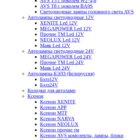
AVS T5 с цоколем W2*4,6
AVS T8 с цоколем BA9S
Светодиодные лампы головного света AVS
Автолампы светодиодные 12V
XENITE Led 12V
MEGAPOWER Led 12V
Прочие ТМ Led 12V
NEOLUX Led 12V
Маяк Led 12V
Автолампы светодиодные 24V
MEGAPOWER Led 24V
Прочие ТМ Led 24V
Маяк Led 24V
Автолампы БЭЛЗ (Белоруссия)
Бэлз12V
Бэлз24V
Колодки для автоламп
Ксенон
Ксенон XENITE
Ксенон APP
Ксенон MTF
Ксенон NARVA
Ксенон NEOLUX
Ксенон прочие тм
Ксенон AVS комплекты, лампы, блоки