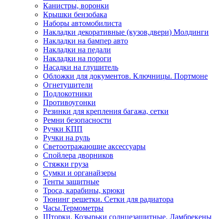
Канистры, воронки
Крышки бензобака
Наборы автомобилиста
Накладки декоративные (кузов,двери) Молдинги
Накладки на бампер авто
Накладки на педали
Накладки на пороги
Насадки на глушитель
Обложки для документов. Ключницы. Портмоне
Огнетушители
Подлокотники
Противоугонки
Резинки для крепления багажа, сетки
Ремни безопасности
Ручки КПП
Ручки на руль
Светоотражающие аксессуары
Спойлера дворников
Стяжки груза
Сумки и органайзеры
Тенты защитные
Троса, карабины, крюки
Тюнинг решетки. Сетки для радиатора
Часы.Термометры
Шторки. Козырьки солнцезащитные. Ламбрекены