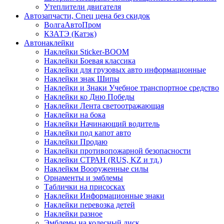
Утеплители двигателя
Автозапчасти, Спец цена без скидок
ВолгаАвтоПром
КЗАТЭ (Катэк)
Автонаклейки
Наклейки Sticker-BOOM
Наклейки Боевая классика
Наклейки для грузовых авто информационные
Наклейки знак Шипы
Наклейки и Знаки Учебное транспортное средство
Наклейки ко Дню Победы
Наклейки Лента светоотражающая
Наклейки на бока
Наклейки Начинающий водитель
Наклейки под капот авто
Наклейки Продаю
Наклейки противопожарной безопасности
Наклейки СТРАН (RUS, KZ и тд.)
Наклейкм Вооруженные силы
Орнаменты и эмблемы
Таблички на присосках
Наклейки Информационные знаки
Наклейки перевозка детей
Наклейки разное
Эмблемы на колесный диск