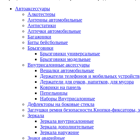
Автоаксессуары
Алкотестеры
Антенны автомобильные
Антистатики
Аптечки автомобильные
Багажники
Биты бейсбольные
Брызговики
Брызговики универсальные
Брызговики модельные
Внутрисалонные аксессуары
Вешалки автомобильные
Держатели телефонов и мобильных устройств
Держатели для очков, напитков, для мусора
Коврики на панель
Пепельницы
Наборы Внутрисалонные
Дефлекторы на боковые стекла
Заглушки ремня безопасности.Кнопки-фиксаторы, з
Зеркала
Зеркала внутрисалонные
Зеркала дополнительные
Зеркала наружние
Знаки аварийные