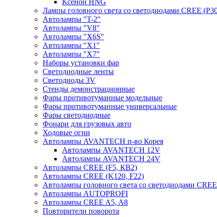
Ксенон HNG
Лампы головного света со светодиодами CREE (P30
Автолампы "T-2"
Автолампы "V8"
Автолампы "X6S"
Автолампы "Х1"
Автолампы "Х7"
Наборы установки фар
Светодиодные ленты
Светодиоды 3V
Стенды демонстрационные
Фары противотуманные модельные
Фары противотуманные универсальные
Фары светодиодные
Фонари для грузовых авто
Ходовые огни
Автолампы AVANTECH п-во Корея
Автолампы AVANTECH 12V
Автолампы AVANTECH 24V
Автолампы CREE (F5, КВ2)
Автолампы CREE (K120, F22)
Автолампы головного света со светодиодами CR
Автолампы AUTOPROFI
Автолампы CREE A5, A8
Повторители поворота