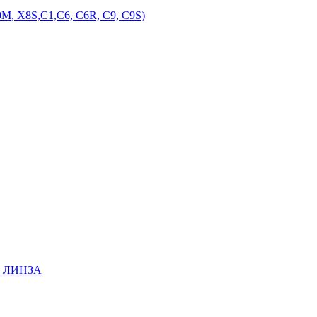
M, X8S,С1,С6, С6R, С9, С9S)
EE ЛИНЗА