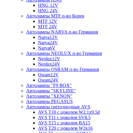
HNG 12V
HNG 24V
Автолампы MTF п-во Корея
MTF 12V
MTF 24V
Автолампы NARVA п-во Германия
Narva12V
Narva24V
Narva6V
Автолампы NEOLUX п-во Германия
Neolux12V
Neolux24V
Автолампы OSRAM п-во Германия
Osram12V
Osram24V
Автолампы "F9 BOX"
Автолампы "SKYLINE"
Автолампы "XENON"
Автолампы PEGASUS
Автолампы светодиодные AVS
AVS T10 с цоколем W2.1x9.5d
AVS T11 с цоколем SV8.5
AVS T15 с цоколем BA15
AVS T20 с цоколем W3x16