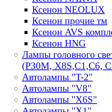
Ксенон NEOLUX
Ксенон прочие тм
Ксенон AVS компле
Ксенон HNG
Лампы головного све
(P30M, X8S,С1,С6, С
Автолампы "T-2"
Автолампы "V8"
Автолампы "X6S"
Автолампы "Х1"