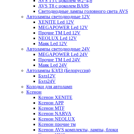
AVS T5 с цоколем W2*4,6
AVS T8 с цоколем BA9S
Светодиодные лампы головного света AVS
Автолампы светодиодные 12V
XENITE Led 12V
MEGAPOWER Led 12V
Прочие ТМ Led 12V
NEOLUX Led 12V
Маяк Led 12V
Автолампы светодиодные 24V
MEGAPOWER Led 24V
Прочие ТМ Led 24V
Маяк Led 24V
Автолампы БЭЛЗ (Белоруссия)
Бэлз12V
Бэлз24V
Колодки для автоламп
Ксенон
Ксенон XENITE
Ксенон APP
Ксенон MTF
Ксенон NARVA
Ксенон NEOLUX
Ксенон прочие тм
Ксенон AVS комплекты, лампы, блоки