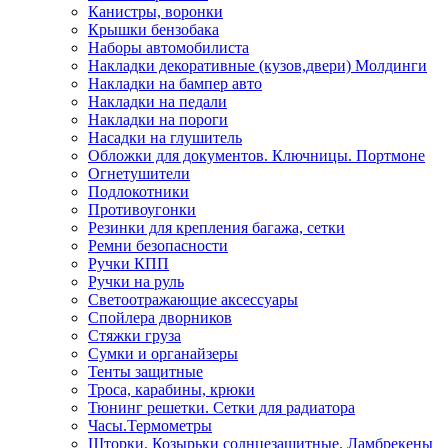
Канистры, воронки
Крышки бензобака
Наборы автомобилиста
Накладки декоративные (кузов,двери) Молдинги
Накладки на бампер авто
Накладки на педали
Накладки на пороги
Насадки на глушитель
Обложки для документов. Ключницы. Портмоне
Огнетушители
Подлокотники
Противоугонки
Резинки для крепления багажа, сетки
Ремни безопасности
Ручки КПП
Ручки на руль
Светоотражающие аксессуары
Спойлера дворников
Стяжки груза
Сумки и органайзеры
Тенты защитные
Троса, карабины, крюки
Тюнинг решетки. Сетки для радиатора
Часы.Термометры
Шторки. Козырьки солнцезащитные. Ламбрекены