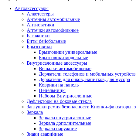
Автоаксессуары
Алкотестеры
Антенны автомобильные
Антистатики
Аптечки автомобильные
Багажники
Биты бейсбольные
Брызговики
Брызговики универсальные
Брызговики модельные
Внутрисалонные аксессуары
Вешалки автомобильные
Держатели телефонов и мобильных устройств
Держатели для очков, напитков, для мусора
Коврики на панель
Пепельницы
Наборы Внутрисалонные
Дефлекторы на боковые стекла
Заглушки ремня безопасности.Кнопки-фиксаторы, з
Зеркала
Зеркала внутрисалонные
Зеркала дополнительные
Зеркала наружние
Знаки аварийные