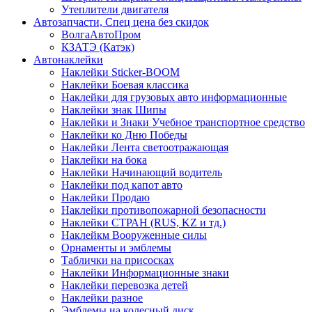
Утеплители двигателя
Автозапчасти, Спец цена без скидок
ВолгаАвтоПром
КЗАТЭ (Катэк)
Автонаклейки
Наклейки Sticker-BOOM
Наклейки Боевая классика
Наклейки для грузовых авто информационные
Наклейки знак Шипы
Наклейки и Знаки Учебное транспортное средство
Наклейки ко Дню Победы
Наклейки Лента светоотражающая
Наклейки на бока
Наклейки Начинающий водитель
Наклейки под капот авто
Наклейки Продаю
Наклейки противопожарной безопасности
Наклейки СТРАН (RUS, KZ и тд.)
Наклейкм Вооруженные силы
Орнаменты и эмблемы
Таблички на присосках
Наклейки Информационные знаки
Наклейки перевозка детей
Наклейки разное
Эмблемы на колесный диск