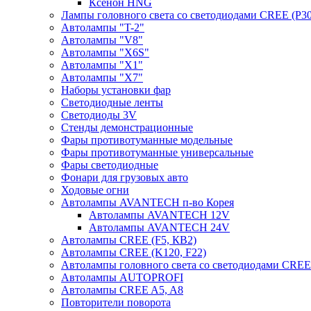
Ксенон HNG
Лампы головного света со светодиодами CREE (P30
Автолампы "T-2"
Автолампы "V8"
Автолампы "X6S"
Автолампы "Х1"
Автолампы "Х7"
Наборы установки фар
Светодиодные ленты
Светодиоды 3V
Стенды демонстрационные
Фары противотуманные модельные
Фары противотуманные универсальные
Фары светодиодные
Фонари для грузовых авто
Ходовые огни
Автолампы AVANTECH п-во Корея
Автолампы AVANTECH 12V
Автолампы AVANTECH 24V
Автолампы CREE (F5, КВ2)
Автолампы CREE (K120, F22)
Автолампы головного света со светодиодами CR
Автолампы AUTOPROFI
Автолампы CREE A5, A8
Повторители поворота