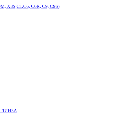
M, X8S,С1,С6, С6R, С9, С9S)
EE ЛИНЗА