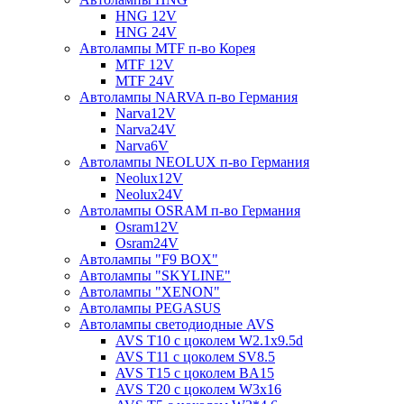
HNG 12V
HNG 24V
Автолампы MTF п-во Корея
MTF 12V
MTF 24V
Автолампы NARVA п-во Германия
Narva12V
Narva24V
Narva6V
Автолампы NEOLUX п-во Германия
Neolux12V
Neolux24V
Автолампы OSRAM п-во Германия
Osram12V
Osram24V
Автолампы "F9 BOX"
Автолампы "SKYLINE"
Автолампы "XENON"
Автолампы PEGASUS
Автолампы светодиодные AVS
AVS T10 с цоколем W2.1x9.5d
AVS T11 с цоколем SV8.5
AVS T15 с цоколем BA15
AVS T20 с цоколем W3x16