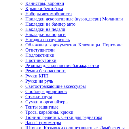
Канистры, воронки
Крышки бензобака
Наборы автомобилиста
Накладки декоративные (кузов,двери) Молдинги
Накладки на бампер авто
Накладки на педали
Накладки на пороги
Насадки на глушитель
Обложки для документов. Ключницы. Портмоне
Огнетушители
Подлокотники
Противоугонки
Резинки для крепления багажа, сетки
Ремни безопасности
Ручки КПП
Ручки на руль
Светоотражающие аксессуары
Спойлера дворников
Стяжки груза
Сумки и органайзеры
Тенты защитные
Троса, карабины, крюки
Тюнинг решетки. Сетки для радиатора
Часы.Термометры
Шторки. Козырьки солнцезащитные. Ламбрекены