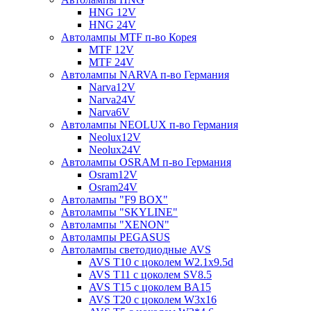
HNG 12V
HNG 24V
Автолампы MTF п-во Корея
MTF 12V
MTF 24V
Автолампы NARVA п-во Германия
Narva12V
Narva24V
Narva6V
Автолампы NEOLUX п-во Германия
Neolux12V
Neolux24V
Автолампы OSRAM п-во Германия
Osram12V
Osram24V
Автолампы "F9 BOX"
Автолампы "SKYLINE"
Автолампы "XENON"
Автолампы PEGASUS
Автолампы светодиодные AVS
AVS T10 с цоколем W2.1x9.5d
AVS T11 с цоколем SV8.5
AVS T15 с цоколем BA15
AVS T20 с цоколем W3x16