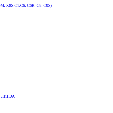
M, X8S,С1,С6, С6R, С9, С9S)
EE ЛИНЗА