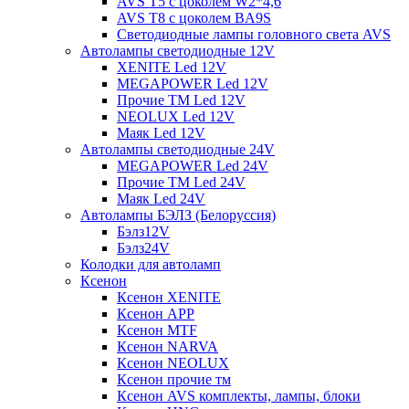
AVS T5 с цоколем W2*4,6
AVS T8 с цоколем BA9S
Светодиодные лампы головного света AVS
Автолампы светодиодные 12V
XENITE Led 12V
MEGAPOWER Led 12V
Прочие ТМ Led 12V
NEOLUX Led 12V
Маяк Led 12V
Автолампы светодиодные 24V
MEGAPOWER Led 24V
Прочие ТМ Led 24V
Маяк Led 24V
Автолампы БЭЛЗ (Белоруссия)
Бэлз12V
Бэлз24V
Колодки для автоламп
Ксенон
Ксенон XENITE
Ксенон APP
Ксенон MTF
Ксенон NARVA
Ксенон NEOLUX
Ксенон прочие тм
Ксенон AVS комплекты, лампы, блоки