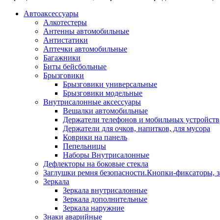
Автоаксессуары
Алкотестеры
Антенны автомобильные
Антистатики
Аптечки автомобильные
Багажники
Биты бейсбольные
Брызговики
Брызговики универсальные
Брызговики модельные
Внутрисалонные аксессуары
Вешалки автомобильные
Держатели телефонов и мобильных устройств
Держатели для очков, напитков, для мусора
Коврики на панель
Пепельницы
Наборы Внутрисалонные
Дефлекторы на боковые стекла
Заглушки ремня безопасности.Кнопки-фиксаторы, з
Зеркала
Зеркала внутрисалонные
Зеркала дополнительные
Зеркала наружние
Знаки аварийные