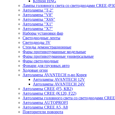
Ксенон HNG
Лампы головного света со светодиодами CREE (P30
Автолампы "T-2"
Автолампы "V8"
Автолампы "X6S"
Автолампы "Х1"
Автолампы "Х7"
Наборы установки фар
Светодиодные ленты
Светодиоды 3V
Стенды демонстрационные
Фары противотуманные модельные
Фары противотуманные универсальные
Фары светодиодные
Фонари для грузовых авто
Ходовые огни
Автолампы AVANTECH п-во Корея
Автолампы AVANTECH 12V
Автолампы AVANTECH 24V
Автолампы CREE (F5, КВ2)
Автолампы CREE (K120, F22)
Автолампы головного света со светодиодами CR
Автолампы AUTOPROFI
Автолампы CREE A5, A8
Повторители поворота