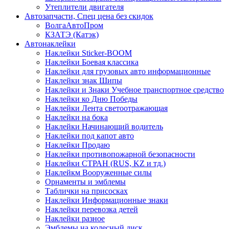
Утеплители двигателя
Автозапчасти, Спец цена без скидок
ВолгаАвтоПром
КЗАТЭ (Катэк)
Автонаклейки
Наклейки Sticker-BOOM
Наклейки Боевая классика
Наклейки для грузовых авто информационные
Наклейки знак Шипы
Наклейки и Знаки Учебное транспортное средство
Наклейки ко Дню Победы
Наклейки Лента светоотражающая
Наклейки на бока
Наклейки Начинающий водитель
Наклейки под капот авто
Наклейки Продаю
Наклейки противопожарной безопасности
Наклейки СТРАН (RUS, KZ и тд.)
Наклейкм Вооруженные силы
Орнаменты и эмблемы
Таблички на присосках
Наклейки Информационные знаки
Наклейки перевозка детей
Наклейки разное
Эмблемы на колесный диск