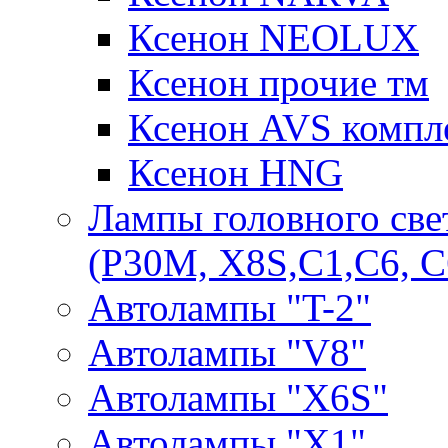
Ксенон NEOLUX
Ксенон прочие тм
Ксенон AVS компле
Ксенон HNG
Лампы головного све
(P30M, X8S,С1,С6, С
Автолампы "T-2"
Автолампы "V8"
Автолампы "X6S"
Автолампы "Х1"