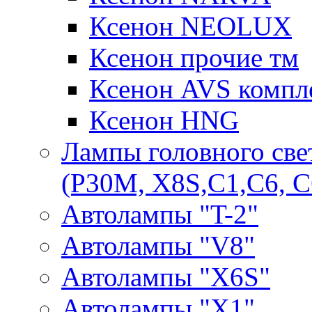
Ксенон NEOLUX
Ксенон прочие тм
Ксенон AVS компле
Ксенон HNG
Лампы головного све
(P30M, X8S,С1,С6, С
Автолампы "T-2"
Автолампы "V8"
Автолампы "X6S"
Автолампы "Х1"