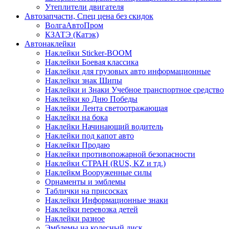
Утеплители двигателя
Автозапчасти, Спец цена без скидок
ВолгаАвтоПром
КЗАТЭ (Катэк)
Автонаклейки
Наклейки Sticker-BOOM
Наклейки Боевая классика
Наклейки для грузовых авто информационные
Наклейки знак Шипы
Наклейки и Знаки Учебное транспортное средство
Наклейки ко Дню Победы
Наклейки Лента светоотражающая
Наклейки на бока
Наклейки Начинающий водитель
Наклейки под капот авто
Наклейки Продаю
Наклейки противопожарной безопасности
Наклейки СТРАН (RUS, KZ и тд.)
Наклейкм Вооруженные силы
Орнаменты и эмблемы
Таблички на присосках
Наклейки Информационные знаки
Наклейки перевозка детей
Наклейки разное
Эмблемы на колесный диск