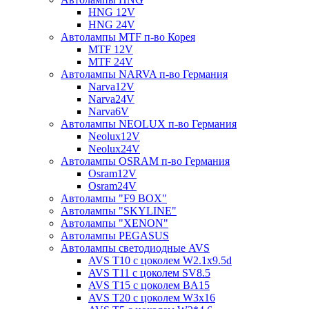
HNG 12V
HNG 24V
Автолампы MTF п-во Корея
MTF 12V
MTF 24V
Автолампы NARVA п-во Германия
Narva12V
Narva24V
Narva6V
Автолампы NEOLUX п-во Германия
Neolux12V
Neolux24V
Автолампы OSRAM п-во Германия
Osram12V
Osram24V
Автолампы "F9 BOX"
Автолампы "SKYLINE"
Автолампы "XENON"
Автолампы PEGASUS
Автолампы светодиодные AVS
AVS T10 с цоколем W2.1x9.5d
AVS T11 с цоколем SV8.5
AVS T15 с цоколем BA15
AVS T20 с цоколем W3x16