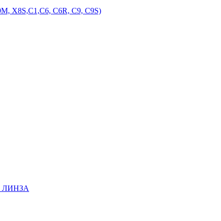
M, X8S,С1,С6, С6R, С9, С9S)
EE ЛИНЗА