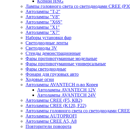
Ксенон HNG
Лампы головного света со светодиодами CREE (P30
Автолампы "T-2"
Автолампы "V8"
Автолампы "X6S"
Автолампы "Х1"
Автолампы "Х7"
Наборы установки фар
Светодиодные ленты
Светодиоды 3V
Стенды демонстрационные
Фары противотуманные модельные
Фары противотуманные универсальные
Фары светодиодные
Фонари для грузовых авто
Ходовые огни
Автолампы AVANTECH п-во Корея
Автолампы AVANTECH 12V
Автолампы AVANTECH 24V
Автолампы CREE (F5, КВ2)
Автолампы CREE (K120, F22)
Автолампы головного света со светодиодами CR
Автолампы AUTOPROFI
Автолампы CREE A5, A8
Повторители поворота