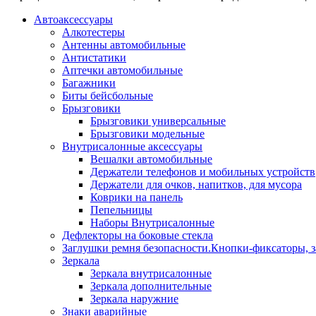
Автоаксессуары
Алкотестеры
Антенны автомобильные
Антистатики
Аптечки автомобильные
Багажники
Биты бейсбольные
Брызговики
Брызговики универсальные
Брызговики модельные
Внутрисалонные аксессуары
Вешалки автомобильные
Держатели телефонов и мобильных устройств
Держатели для очков, напитков, для мусора
Коврики на панель
Пепельницы
Наборы Внутрисалонные
Дефлекторы на боковые стекла
Заглушки ремня безопасности.Кнопки-фиксаторы, з
Зеркала
Зеркала внутрисалонные
Зеркала дополнительные
Зеркала наружние
Знаки аварийные