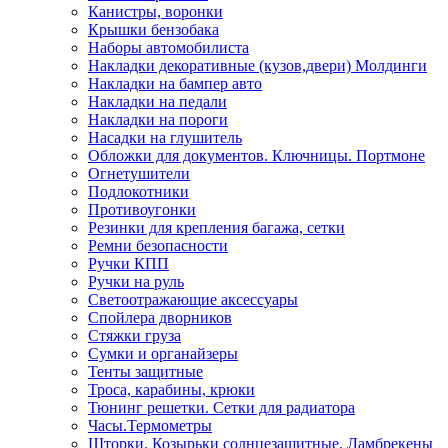
Канистры, воронки
Крышки бензобака
Наборы автомобилиста
Накладки декоративные (кузов,двери) Молдинги
Накладки на бампер авто
Накладки на педали
Накладки на пороги
Насадки на глушитель
Обложки для документов. Ключницы. Портмоне
Огнетушители
Подлокотники
Противоугонки
Резинки для крепления багажа, сетки
Ремни безопасности
Ручки КПП
Ручки на руль
Светоотражающие аксессуары
Спойлера дворников
Стяжки груза
Сумки и органайзеры
Тенты защитные
Троса, карабины, крюки
Тюнинг решетки. Сетки для радиатора
Часы.Термометры
Шторки. Козырьки солнцезащитные. Ламбрекены