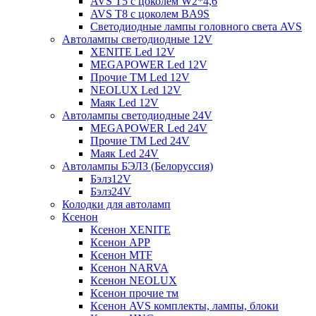
AVS T5 с цоколем W2*4,6
AVS T8 с цоколем BA9S
Светодиодные лампы головного света AVS
Автолампы светодиодные 12V
XENITE Led 12V
MEGAPOWER Led 12V
Прочие ТМ Led 12V
NEOLUX Led 12V
Маяк Led 12V
Автолампы светодиодные 24V
MEGAPOWER Led 24V
Прочие ТМ Led 24V
Маяк Led 24V
Автолампы БЭЛЗ (Белоруссия)
Бэлз12V
Бэлз24V
Колодки для автоламп
Ксенон
Ксенон XENITE
Ксенон APP
Ксенон MTF
Ксенон NARVA
Ксенон NEOLUX
Ксенон прочие тм
Ксенон AVS комплекты, лампы, блоки